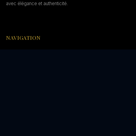
avec élégance et authenticité.
NAVIGATION
Accueil
Coaching
Hommes
Femmes
Couples
Articles
Conférences