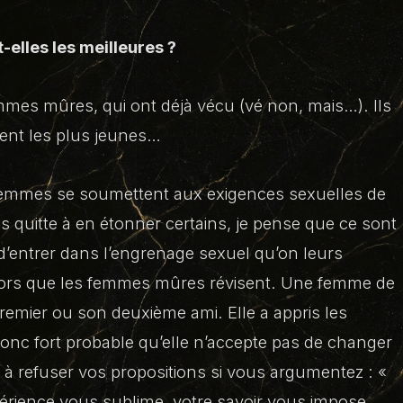
elles les meilleures ?
es mûres, qui ont déjà vécu (vé non, mais…). Ils
sent les plus jeunes…
es femmes se soumettent aux exigences sexuelles de
is quitte à en étonner certains, je pense que ce sont
 d’entrer dans l’engrenage sexuel qu’on leurs
alors que les femmes mûres révisent. Une femme de
premier ou son deuxième ami. Elle a appris les
st donc fort probable qu’elle n’accepte pas de changer
l à refuser vos propositions si vous argumentez :
«
périence vous sublime, votre savoir vous impose,