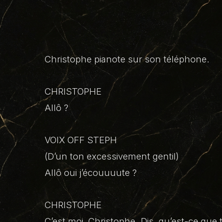
Christophe pianote sur son téléphone.
CHRISTOPHE
Allô ?
VOIX OFF STEPH
(D’un ton excessivement gentil)
Allô oui j’écouuuute ?
CHRISTOPHE
C’est moi, Christophe. Dis, qu’est-ce que tu