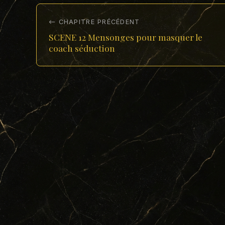
← CHAPITRE PRÉCÉDENT
SCENE 12 Mensonges pour masquer le
coach séduction