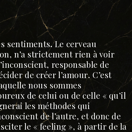
es sentiments
.
Le cerveau
son, n’a strictement rien à voir
l’inconscient, responsable de
écider de créer l’amour. C’est
 laquelle nous sommes
reux de celui ou de celle « qu’il
ignerai les méthodes qui
nconscient de l’autre, et donc de
iter le « feeling », à partir de la