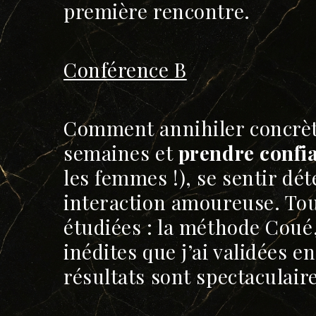
première rencontre.
Conférence B
Comment annihiler concrèt
semaines et
prendre confia
les femmes !), se sentir dé
interaction amoureuse. Tou
étudiées : la méthode Coué
inédites que j’ai validées e
résultats sont spectaculair