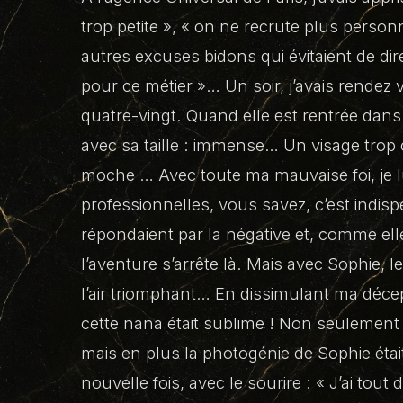
trop petite », « on ne recrute plus perso
autres excuses bidons qui évitaient de dire
pour ce métier »… Un soir, j’avais rendez
quatre-vingt. Quand elle est rentrée dans
avec sa taille : immense… Un visage trop 
moche … Avec toute ma mauvaise foi, je lu
professionnelles, vous savez, c’est indisp
répondaient par la négative et, comme ell
l’aventure s’arrête là. Mais avec Sophie, l
l’air triomphant… En dissimulant ma décepti
cette nana était sublime ! Non seulement 
mais en plus la photogénie de Sophie était 
nouvelle fois, avec le sourire : « J’ai tou