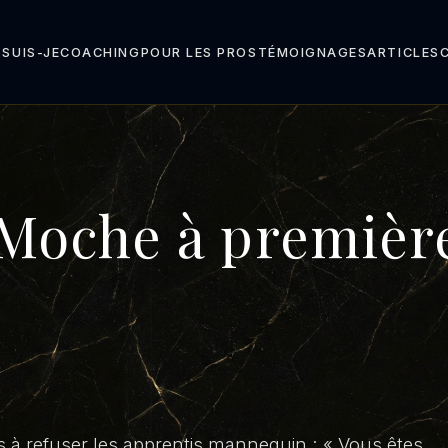
 SUIS-JE
COACHING
POUR LES PROS
TÉMOIGNAGES
ARTICLES
 Moche à première
ris à refuser les apprentis mannequin : « Vous êtes