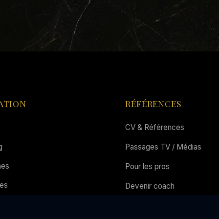
ATION
RÉFÉRENCES
CV & Références
g
Passages TV / Médias
es
Pour les pros
es
Devenir coach
es
Mentions Légales