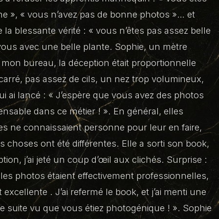
nne », « vous n’avez pas de bonne photos »… et
 la blessante vérité : « vous n’êtes pas assez belle
 vous avec une belle plante. Sophie, un mètre
 mon bureau, la déception était proportionnelle
carré, pas assez de cils, un nez trop volumineux,
i ai lancé : « J’espère que vous avez des photos
ensable dans ce métier ! ». En général, elles
es ne connaissaient personne pour leur en faire,
es choses ont été différentes. Elle a sorti son book,
on, j’ai jeté un coup d’œil aux clichés. Surprise :
les photos étaient effectivement professionnelles,
excellente . J’ai refermé le book, et j’ai menti une
t de suite vu que vous étiez photogénique ! ». Sophie